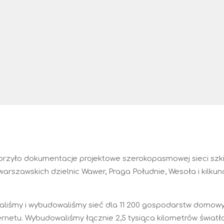
orzyło dokumentacje projektowe szerokopasmowej sieci szki
warszawskich dzielnic Wawer, Praga Południe, Wesoła i kilku
liśmy i wybudowaliśmy sieć dla 11 200 gospodarstw domowyc
ernetu. Wybudowaliśmy łącznie 2,5 tysiąca kilometrów świat