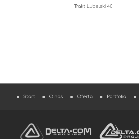
Trakt Lubelski 40
Start
O nas
Oferta
Portfolio