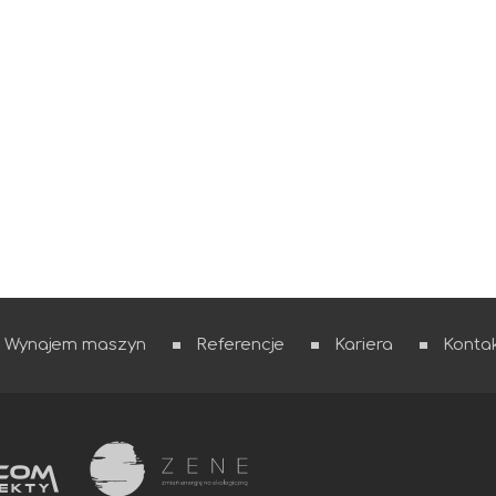
Wynajem maszyn
Referencje
Kariera
Konta