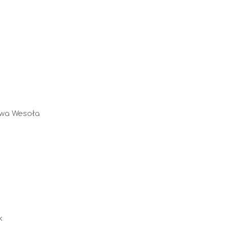
awa Wesoła
k